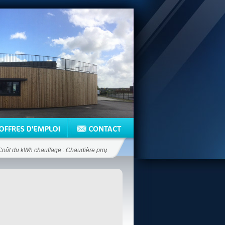
t du kWh chauffage : Chaudière propane 12.5 c€/kWh - Chaudière fioul 6.6 c€/kW