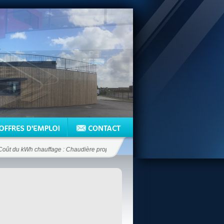
 du kWh chauffage : Chaudière propane 12.5 c€/kWh - Chaudière fioul 6.6 c€/kWh 