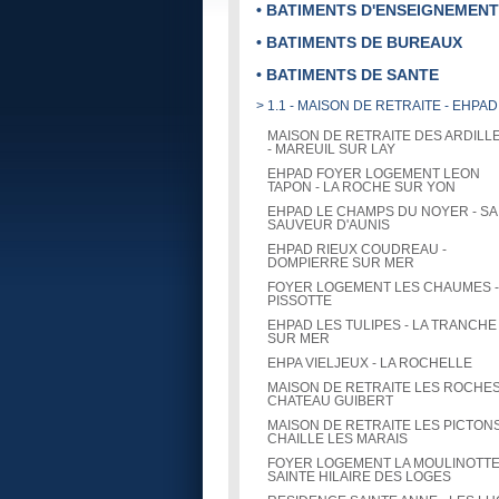
• BATIMENTS D'ENSEIGNEMENT
• BATIMENTS DE BUREAUX
• BATIMENTS DE SANTE
> 1.1 - MAISON DE RETRAITE - EHPAD
MAISON DE RETRAITE DES ARDILL
- MAREUIL SUR LAY
EHPAD FOYER LOGEMENT LEON
TAPON - LA ROCHE SUR YON
EHPAD LE CHAMPS DU NOYER - SA
SAUVEUR D'AUNIS
EHPAD RIEUX COUDREAU -
DOMPIERRE SUR MER
FOYER LOGEMENT LES CHAUMES -
PISSOTTE
EHPAD LES TULIPES - LA TRANCHE
SUR MER
EHPA VIELJEUX - LA ROCHELLE
MAISON DE RETRAITE LES ROCHES
CHATEAU GUIBERT
MAISON DE RETRAITE LES PICTONS
CHAILLE LES MARAIS
FOYER LOGEMENT LA MOULINOTTE
SAINTE HILAIRE DES LOGES