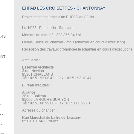
EHPAD LES CROISETTES - CHANTONNAY
Projet de construction d'un EHPAD de 82 lits
Lot N°23 : Plomberie - Sanitaire
Montant du marché : 328 866.84 €ht
ERS
Délais Global du chantier - mois (chantier en cours d'exécution)
Réception des travaux prononcée le (chantier en cours d'exécution)
INT
Architecte :
Essentiel Architecte
3 rue Newton
85301 CHALLANS
Tél : 02 51 93 08 42 - Fax : .02 51 93 18 47
Bureau d'études :
Alliance
28 rue Boileau
85000 LA ROCHE SUR YON
Tél : 02 51 08 99 00 - Fax : 02 51 08 99 01
 -
Adresse du chantier :
 -
Rue Maréchal de Lattre de Tassigny
85110 CHANTONNAY
 -