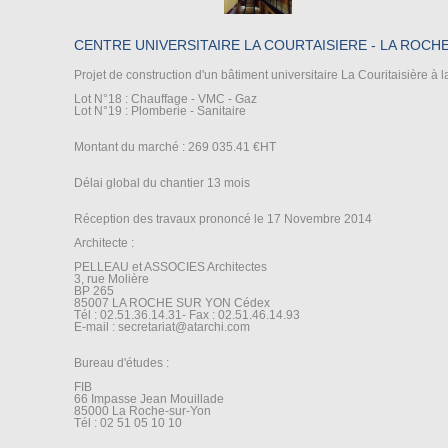
CENTRE UNIVERSITAIRE LA COURTAISIERE - LA ROCH
Projet de construction d'un bâtiment universitaire La Couritaisière à 
Lot N°18 : Chauffage - VMC - Gaz
Lot N°19 : Plomberie - Sanitaire
Montant du marché : 269 035.41 €HT
Délai global du chantier 13 mois
Réception des travaux prononcé le 17 Novembre 2014
Architecte :
PELLEAU et ASSOCIES Architectes
3, rue Molière
BP 265
85007 LA ROCHE SUR YON Cédex
Tél : 02.51.36.14.31- Fax : 02.51.46.14.93
E-mail : secretariat@atarchi.com
Bureau d'études :
FIB
66 Impasse Jean Mouillade
85000 La Roche-sur-Yon
Tél : 02 51 05 10 10