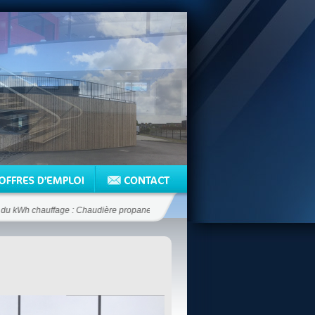
Wh chauffage : Chaudière propane 12.5 c€/kWh - Chaudière fioul 6.6 c€/kWh - Ch