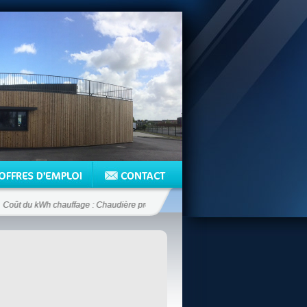
ût du kWh chauffage : Chaudière propane 12.5 c€/kWh - Chaudière fioul 6.6 c€/k