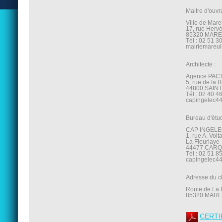
Maitre d'ouvr
Ville de Mare
17, rue Herv
85320 MARE
Tél : 02 51 3
mairiemareui
Architecte :
Agence PACT
5, rue de la 
44800 SAIN
Tél : 02 40 4
capingelec4
Bureau d'étu
CAP INGEL
1, rue A. Volt
La Fleuriaye
44477 CAR
Tél : 02 51 8
capingelec4
Adresse du ch
Route de La
85320 MARE
CERTI