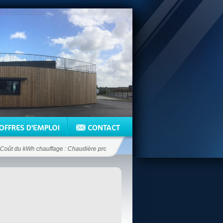
t du kWh chauffage : Chaudière propane 12.5 c€/kWh - Chaudière fioul 6.6 c€/kW