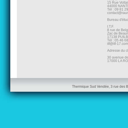
15 Rue Volta
44000 NANT
Tél : 09 81 2
contact@raum
Bureau d'étu
I.T.F.
8 rue de Bel
Zac de Beaul
17138 PUIL
Tél : 05 46 6
itf@itf-17.co
Adresse du ch
30 avenue de
17000 LA R
Thermique Sud Vendée, 3 rue des 