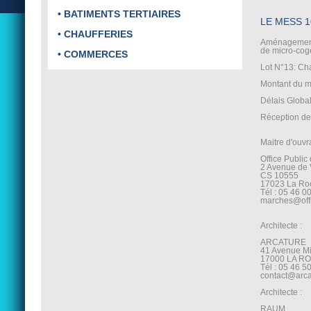
• BATIMENTS TERTIAIRES
LE MESS 
• CHAUFFERIES
Aménagement 
de micro-cog
• COMMERCES
Lot N°13: Cha
Montant du m
Délais Global
Réception de
Maitre d'ouvr
Office Public
2 Avenue de 
CS 10555
17023 La Ro
Tél : 05 46 0
marches@offi
Architecte :
ARCATURE
41 Avenue M
17000 LA R
Tél : 05 46 5
contact@arcat
Architecte :
RAUM